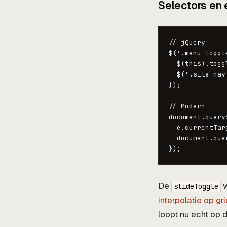
Selectors en 
// jQuery

$('.menu-toggl
  $(this).togg
  $('.site-nav
});

// Modern

document.query
  e.currentTar
  document.que
De
w
slideToggle
interpolatie op g
loopt nu echt op 