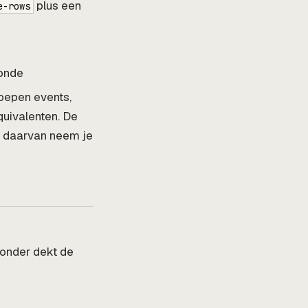
plus een
e-rows
ronde
roepen events,
quivalenten. De
lk daarvan neem je
ronder dekt de