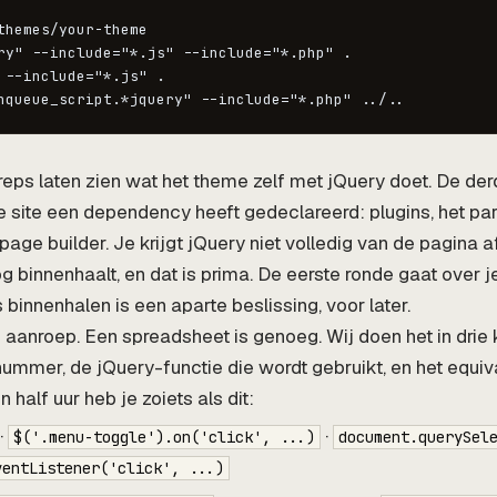
themes/your-theme

ry" --include="*.js" --include="*.php" .

 --include="*.js" .

eps laten zien wat het theme zelf met jQuery doet. De der
 site een dependency heeft gedeclareerd: plugins, het pa
age builder. Je krijgt jQuery niet volledig van de pagina a
g binnenhaalt, en dat is prima. De eerste ronde gaat over j
 binnenhalen is een aparte beslissing, voor later.
 aanroep. Een spreadsheet is genoeg. Wij doen het in dri
ummer, de jQuery-functie die wordt gebruikt, en het equiv
 half uur heb je zoiets als dit:
·
·
$('.menu-toggle').on('click', ...)
document.querySel
ventListener('click', ...)