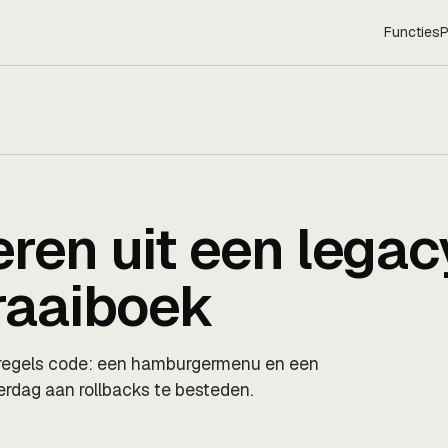
Functies
P
eren uit een legac
raaiboek
regels code: een hamburgermenu en een
erdag aan rollbacks te besteden.