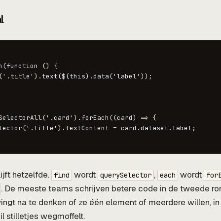
l
h(function () {

('.title').text($(this).data('label'));

SelectorAll('.card').forEach((card) => {

lector('.title').textContent = card.dataset.label;

jft hetzelfde.
wordt
,
wordt
find
querySelector
each
for
. De meeste teams schrijven betere code in de tweede r
ingt na te denken of ze één element of meerdere willen, in
l stilletjes wegmoffelt.