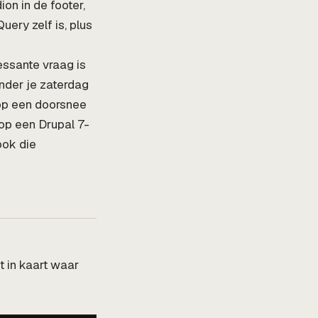
on in de footer,
ery zelf is, plus
essante vraag is
onder je zaterdag
 op een doorsnee
 op een Drupal 7-
ook die
t in kaart waar