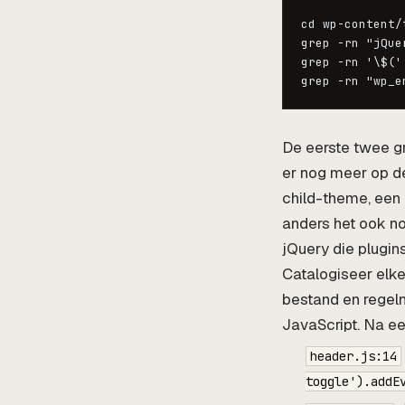
cd wp-content/
grep -rn "jQue
grep -rn '\$('
De eerste twee gr
er nog meer op de
child-theme, een p
anders het ook no
jQuery die plugins
Catalogiseer elke
bestand en regeln
JavaScript. Na een
header.js:14
toggle').addE