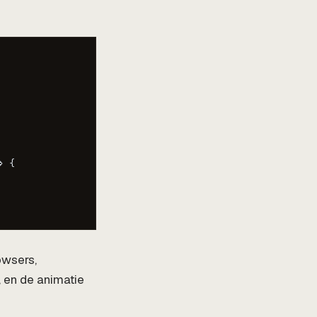
 {

owsers,
, en de animatie