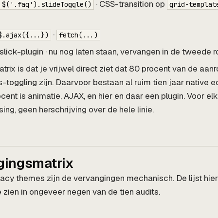
· CSS-transition op
$('.faq').slideToggle()
grid-templat
·
$.ajax({...})
fetch(...)
 slick-plugin · nu nog laten staan, vervangen in de tweede 
trix is dat je vrijwel direct ziet dat 80 procent van de aan
s-toggling zijn. Daarvoor bestaan al ruim tien jaar native e
cent is animatie, AJAX, en hier en daar een plugin. Voor e
ing, geen herschrijving over de hele linie.
gingsmatrix
acy themes zijn de vervangingen mechanisch. De lijst hie
zien in ongeveer negen van de tien audits.