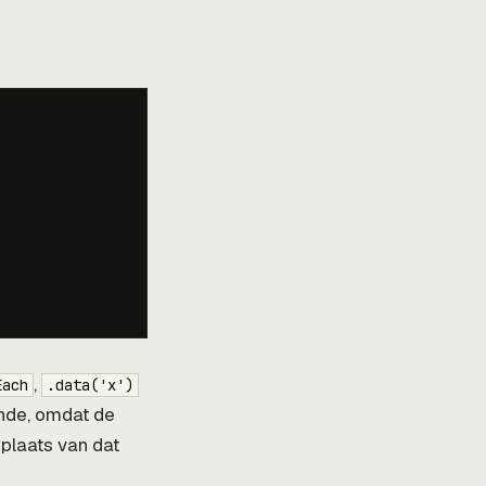
,
Each
.data('x')
onde, omdat de
 plaats van dat