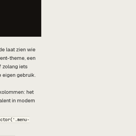
de laat zien wie
rent-theme, een
f zolang iets
e eigen gebruik.
e kolommen: het
alent in modern
ector('.menu-