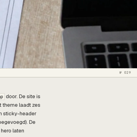
№ 029
door. De site is
hp
t theme laadt zes
en sticky-header
toegevoegd). De
 hero laten