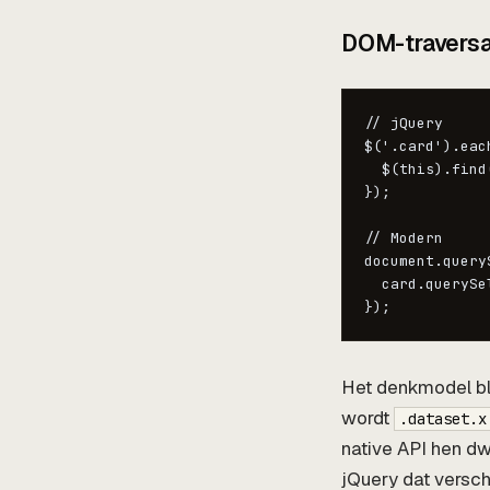
DOM-traversa
// jQuery

$('.card').eac
  $(this).find
});

// Modern

document.query
  card.querySe
Het denkmodel bli
wordt
.dataset.x
native API hen dw
jQuery dat verschi