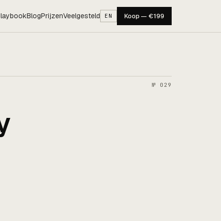
laybook
Blog
Prijzen
Veelgesteld
Koop — €199
EN
№ 029
y