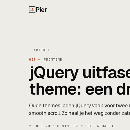
Pier
— ARTIKEL —
029 —
FRONTEND
jQuery uitfas
theme: een d
Oude themes laden jQuery vaak voor twee 
smooth scroll. Zo haal je het weg zonder zat
26 MEI 2026
·
8 MIN LEZEN
·
PIER-REDACTIE