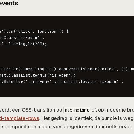
events
e').on('click', function () {

leClass('is-open');

').slideToggle(200);

Selector('.menu-toggle').addEventListener('click', (e) =>
get.classList.toggle('is-open');

rySelector('.site-nav').classList.toggle('is-open');

ordt een CSS-transition op
of, op moderne br
max-height
rid-template-rows
. Het gedrag is identiek, de bundle is weg
de compositor in plaats van aangedreven door setInterval.