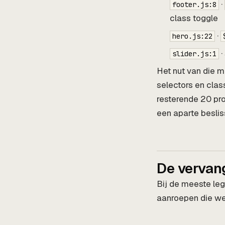
·
footer.js:8
class toggle
·
hero.js:22
·
slider.js:1
Het nut van die ma
selectors en clas
resterende 20 pro
een aparte besliss
De vervan
Bij de meeste leg
aanroepen die we 