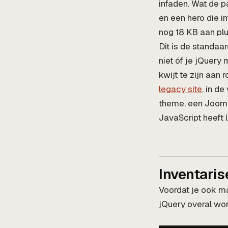
infaden. Wat de p
en een hero die i
nog 18 KB aan plu
Dit is de standa
niet óf je jQuery 
kwijt te zijn aan
legacy site
, in d
theme, een Jooml
JavaScript heeft 
Inventaris
Voordat je ook m
jQuery overal wo