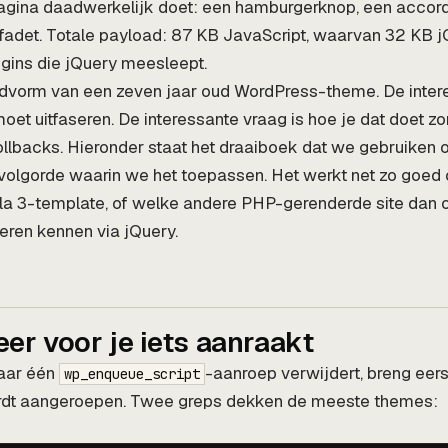
agina daadwerkelijk doet: een hamburgerknop, een accordi
nfadet. Totale payload: 87 KB JavaScript, waarvan 32 KB jQu
gins die jQuery meesleept.
ardvorm van een zeven jaar oud WordPress-theme. De inter
moet uitfaseren. De interessante vraag is hoe je dat doet z
 rollbacks. Hieronder staat het draaiboek dat we gebruiken
e volgorde waarin we het toepassen. Het werkt net zo goed
a 3-template, of welke andere PHP-gerenderde site dan 
leren kennen via jQuery.
eer voor je iets aanraakt
aar één
-aanroep verwijdert, breng eers
wp_enqueue_script
rdt aangeroepen. Twee greps dekken de meeste themes: