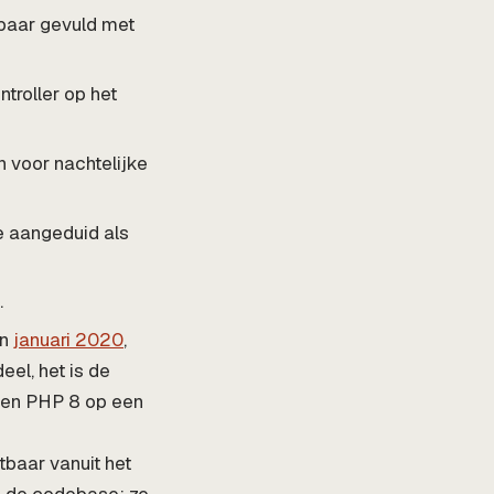
baar gevuld met
troller op het
 voor nachtelijke
 aangeduid als
.
in
januari 2020
,
eel, het is de
ux en PHP 8 op een
htbaar vanuit het