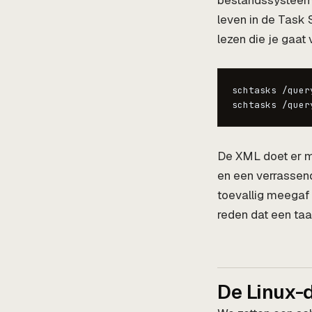
bestandssysteem. 
leven in de Task
lezen die je gaat 
schtasks /quer
schtasks /quer
De XML doet er me
en een verrassen
toevallig meegaf
reden dat een taa
De Linux-