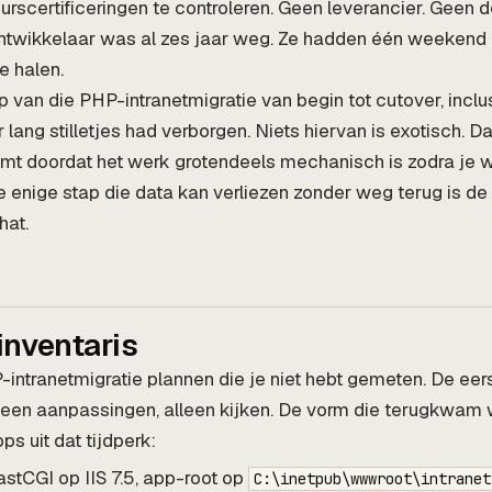
eurscertificeringen te controleren. Geen leverancier. Geen
ontwikkelaar was al zes jaar weg. Ze hadden één weekend 
e halen.
p van die PHP-intranetmigratie van begin tot cutover, inclu
lang stilletjes had verborgen. Niets hiervan is exotisch. Da
mt doordat het werk grotendeels mechanisch is zodra je 
de enige stap die data kan verliezen zonder weg terug is de 
hat.
inventaris
intranetmigratie plannen die je niet hebt gemeten. De eer
geen aanpassingen, alleen kijken. De vorm die terugkwam
ps uit dat tijdperk:
stCGI op IIS 7.5, app-root op
C:\inetpub\wwwroot\intranet