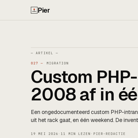
Pier
— ARTIKEL —
027 —
MIGRATION
Custom PHP-
2008 af in é
Een ongedocumenteerd custom PHP-intran
uit het rack gaat, en één weekend. De invent
19 MEI 2026
·
11 MIN LEZEN
·
PIER-REDACTIE