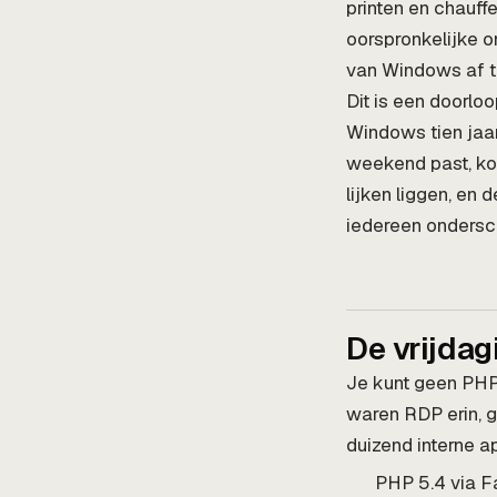
printen en chauff
oorspronkelijke 
van Windows af t
Dit is een doorloo
Windows tien jaar 
weekend past, ko
lijken liggen, en 
iedereen ondersc
De vrijdag
Je kunt geen PHP-
waren RDP erin, 
duizend interne ap
PHP 5.4 via Fa