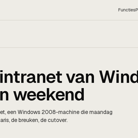
Functies
P
intranet van Win
én weekend
et, een Windows 2008-machine die maandag
aris, de breuken, de cutover.