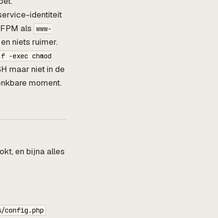
oet.
ervice-identiteit
P-FPM als
www-
en niets ruimer.
 f -exec chmod
SH maar niet in de
denkbare moment.
kt, en bijna alles
s/config.php