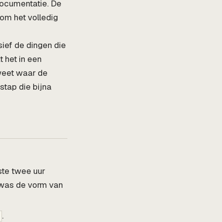
 documentatie. De
om het volledig
sief de dingen die
t het in een
weet waar de
stap die bijna
ste twee uur
 was de vorm van
.