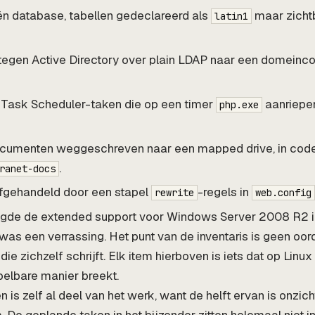
n database, tabellen gedeclareerd als
maar zicht
latin1
tegen Active Directory over plain LDAP naar een domeincon
Task Scheduler-taken die op een timer
aanriepen
php.exe
cumenten weggeschreven naar een mapped drive, in code
.
ranet-docs
fgehandeld door een stapel
-regels in
rewrite
web.config
igde de extended support voor Windows Server 2008 R2 
was een verrassing. Het punt van de inventaris is geen oord
die zichzelf schrijft. Elk item hierboven is iets dat op Lin
pelbare manier breekt.
en is zelf al deel van het werk, want de helft ervan is onzic