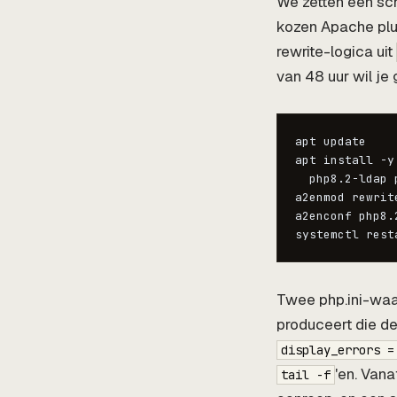
We zetten een sch
kozen Apache plu
rewrite-logica uit
van 48 uur wil je
apt update

apt install -y
  php8.2-ldap 
a2enmod rewrit
a2enconf php8.2
systemctl rest
Twee php.ini-waa
produceert die d
display_errors =
'en. Vana
tail -f