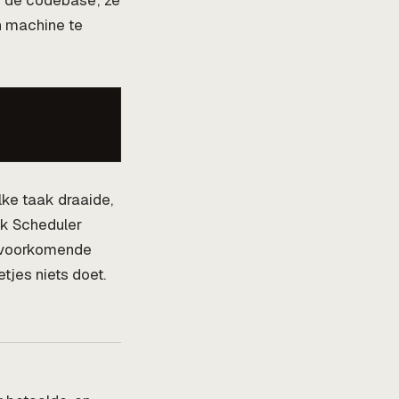
in de codebase; ze
n machine te
lke taak draaide,
sk Scheduler
t voorkomende
tjes niets doet.