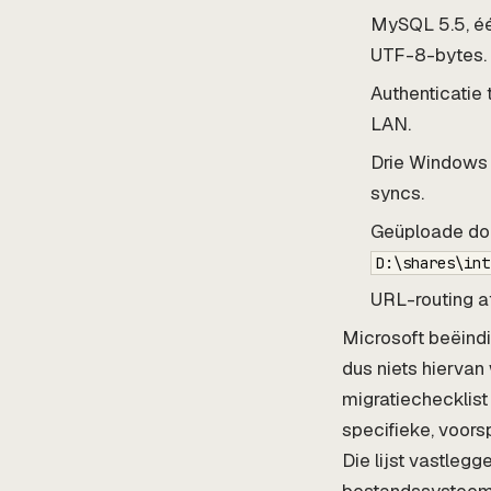
MySQL 5.5, éé
UTF-8-bytes.
Authenticatie 
LAN.
Drie Windows 
syncs.
Geüploade do
D:\shares\int
URL-routing a
Microsoft beëind
dus niets hiervan 
migratiechecklist 
specifieke, voors
Die lijst vastlegg