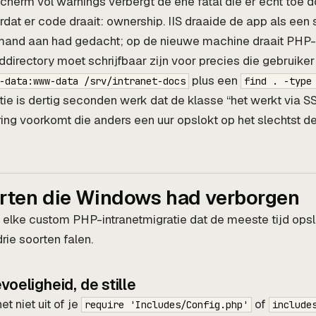
cherm vol warnings verbergt de ene fatal die er echt toe d
dat er code draait: ownership. IIS draaide de app als een s
emand aan had gedacht; op de nieuwe machine draait PH
ddirectory moet schrijfbaar zijn voor precies die gebruiker 
plus een
-data:www-data /srv/intranet-docs
find . -type
ie is dertig seconden werk dat de klasse “het werkt via S
ing voorkomt die anders een uur opslokt op het slechtst 
rten die Windows had verborgen
n elke custom PHP-intranetmigratie dat de meeste tijd opslo
rie soorten falen.
oeligheid, de stille
 niet uit of je
of
require 'Includes/Config.php'
include