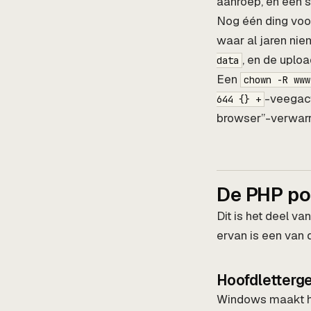
aanroep, en een s
Nog één ding voor
waar al jaren ni
, en de uploa
data
Een
chown -R www
-veegact
644 {} +
browser”-verwarr
De PHP po
Dit is het deel va
ervan is een van d
Hoofdlettergev
Windows maakt het