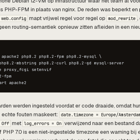
one Debian 12-VM op infrastructuur waar het team al voor
s PHP-FPM in plaats van nginx. De reden was beperkt en 
mapt vrijwel regel voor regel op
,
web.config
mod_rewrite
 geen routing-semantiek opnieuw zitten afleiden in een ni
 apache2 php8.2 php8.2-fpm php8.2-mysql \

php8.2-mbstring php8.2-curl php8.2-gd mysql-server

e proxy_fcgi setenvif

-fpm

art apache2
rden werden ingesteld voordat er code draaide, omdat hun
e echte fouten maskeert:
date.timezone = Europe/Amsterda
met
verwijzend naar een bestand d
 Off
log_errors = On
f PHP 7.0 is een niet-ingestelde timezone een warning bij 