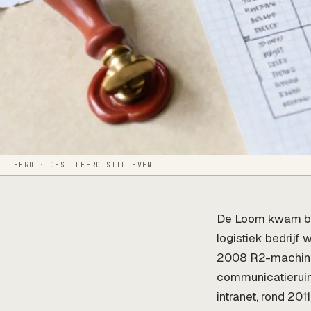
HERO · GESTILEERD STILLEVEN
De Loom kwam bi
logistiek bedrij
2008 R2-machine
communicatieruim
intranet, rond 201