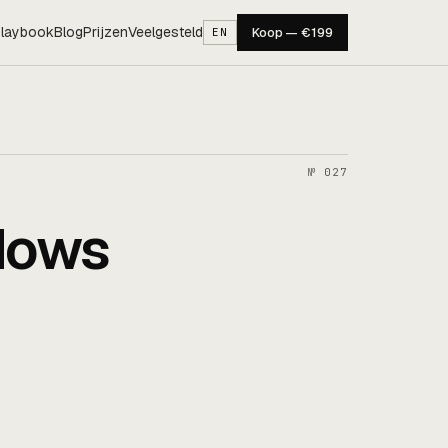
laybook
Blog
Prijzen
Veelgesteld
Koop — €199
EN
№ 027
dows