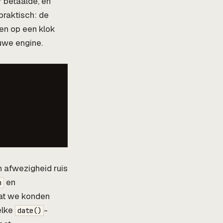
 betaalde, en
praktisch: de
 en op een klok
euwe engine.
 afwezigheid ruis
en
m
at we konden
elke
-
date()