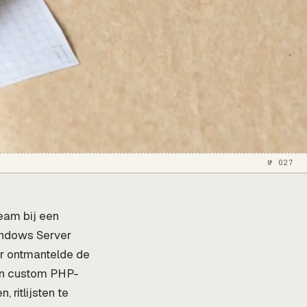
№ 027
eam bij een
indows Server
r ontmantelde de
en custom PHP-
 ritlijsten te