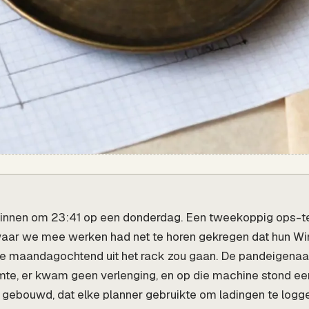
nnen om 23:41 op een donderdag. Een tweekoppig ops-t
f waar we mee werken had net te horen gekregen dat hun W
 maandagochtend uit het rack zou gaan. De pandeigenaa
te, er kwam geen verlenging, en op die machine stond e
1 gebouwd, dat elke planner gebruikte om ladingen te loggen,