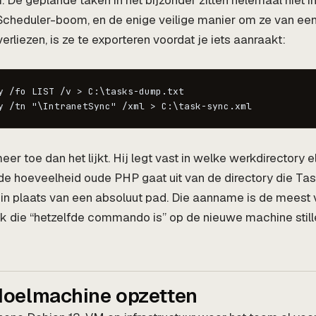
De geplande taken in het bijzonder zitten helemaal niet 
 Scheduler-boom, en de enige veilige manier om ze van ee
verliezen, is ze te exporteren voordat je iets aanraakt:
y /fo LIST /v > C:\tasks-dump.txt

y /tn "\IntranetSync" /xml > C:\task-sync.xml
er toe dan het lijkt. Hij legt vast in welke werkdirectory e
de hoeveelheid oude PHP gaat uit van de directory die Ta
 in plaats van een absoluut pad. Die aanname is de mees
k die “hetzelfde commando is” op de nieuwe machine stille
doelmachine opzetten