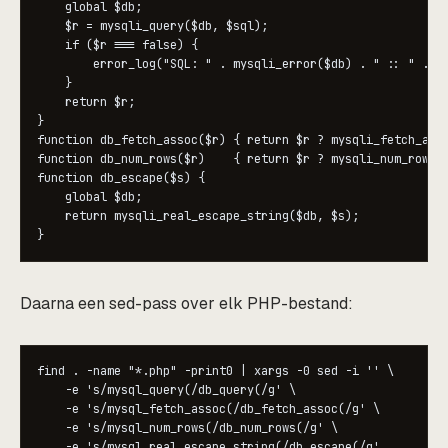
    global $db;

    $r = mysqli_query($db, $sql);

    if ($r === false) {

        error_log("SQL: " . mysqli_error($db) . " :: " . $s
    }

    return $r;

}

function db_fetch_assoc($r) { return $r ? mysqli_fetch_asso
function db_num_rows($r)    { return $r ? mysqli_num_rows($
function db_escape($s) {

    global $db;

    return mysqli_real_escape_string($db, $s);

Daarna een sed-pass over elk PHP-bestand:
find . -name "*.php" -print0 | xargs -0 sed -i '' \

    -e 's/mysql_query(/db_query(/g' \

    -e 's/mysql_fetch_assoc(/db_fetch_assoc(/g' \

    -e 's/mysql_num_rows(/db_num_rows(/g' \
