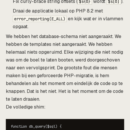
Fix curly-brace string offsets (
wordt
).
$s{0}
$s[0]
Draai de applicatie lokaal op PHP 8.2 met
en kijk wat er in vlammen
error_reporting(E_ALL)
opgaat.
We hebben het database-schema niet aangeraakt. We
hebben de templates niet aangeraakt. We hebben
helemaal niets opgeruimd. Elke wijziging die niet nodig
was om de boel te laten booten, werd doorgeschoven
naar een vervolgsprint. De grootste fout die mensen
maken bij een geforceerde PHP-migratie, is hem
behandelen als het moment om eindelijk de code op te
knappen. Dat is het niet. Het is het moment om de code
te laten draaien.
De volledige shim:
function db_query($sql) {
