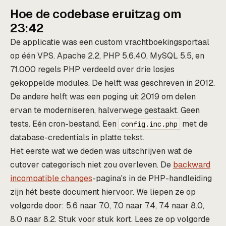
Hoe de codebase eruitzag om
23:42
De applicatie was een custom vrachtboekingsportaal
op één VPS. Apache 2.2, PHP 5.6.40, MySQL 5.5, en
71.000 regels PHP verdeeld over drie losjes
gekoppelde modules. De helft was geschreven in 2012.
De andere helft was een poging uit 2019 om delen
ervan te moderniseren, halverwege gestaakt. Geen
tests. Eén cron-bestand. Een
met de
config.inc.php
database-credentials in platte tekst.
Het eerste wat we deden was uitschrijven wat de
cutover categorisch niet zou overleven. De
backward
incompatible changes
-pagina's in de PHP-handleiding
zijn hét beste document hiervoor. We liepen ze op
volgorde door: 5.6 naar 7.0, 7.0 naar 7.4, 7.4 naar 8.0,
8.0 naar 8.2. Stuk voor stuk kort. Lees ze op volgorde