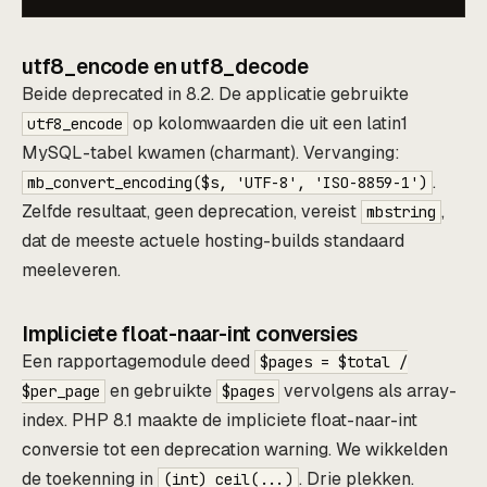
utf8_encode en utf8_decode
Beide deprecated in 8.2. De applicatie gebruikte
op kolomwaarden die uit een latin1
utf8_encode
MySQL-tabel kwamen (charmant). Vervanging:
.
mb_convert_encoding($s, 'UTF-8', 'ISO-8859-1')
Zelfde resultaat, geen deprecation, vereist
,
mbstring
dat de meeste actuele hosting-builds standaard
meeleveren.
Impliciete float-naar-int conversies
Een rapportagemodule deed
$pages = $total /
en gebruikte
vervolgens als array-
$per_page
$pages
index. PHP 8.1 maakte de impliciete float-naar-int
conversie tot een deprecation warning. We wikkelden
de toekenning in
. Drie plekken.
(int) ceil(...)