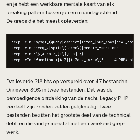
en je hebt een werkbare mentale kaart van elk
breaking pattern tussen jou en maandagochtend.
De greps die het meest opleverden:
grep -rEn "mysql_(query|connect|fetch_|num_rows|real_escape
grep -rEn "ereg_?|split\(|each\(|create_function" .

grep -rEn '\$[A-Za-z_]+\{[0-9]+\}' .

Dat leverde 318 hits op verspreid over 47 bestanden.
Ongeveer 80% in twee bestanden. Dat was de
bemoedigende ontdekking van de nacht. Legacy PHP
verdeelt zijn zonden zelden gelijkmatig. Twee
bestanden bezitten het grootste deel van de technical
debt, en die vind je meestal met één weekend grep-
werk.