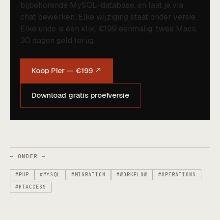
bijbehorende MySQL-database, en laat je via
chat bewerken. Elke wijziging staat onder versie.
Elke undo is één klik. €199 eenmalig, twee Macs,
30 dagen geld terug.
Koop Pier — €199 ↗
Download gratis proefversie
— ONDER —
#PHP
#MYSQL
#MIGRATION
#WORKFLOW
#OPERATIONS
#HTACCESS