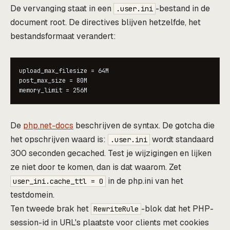
De vervanging staat in een
-bestand in de
.user.ini
document root. De directives blijven hetzelfde, het
bestandsformaat verandert:
upload_max_filesize = 64M

post_max_size = 80M

De
php.net-docs
beschrijven de syntax. De gotcha die
het opschrijven waard is:
wordt standaard
.user.ini
300 seconden gecached. Test je wijzigingen en lijken
ze niet door te komen, dan is dat waarom. Zet
in de php.ini van het
user_ini.cache_ttl = 0
testdomein.
Ten tweede brak het
-blok dat het PHP-
RewriteRule
session-id in URL's plaatste voor clients met cookies