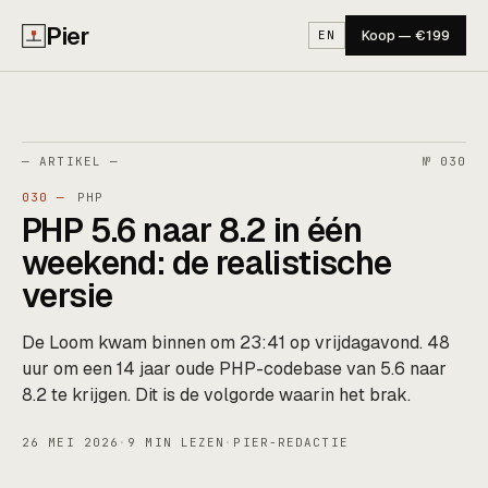
Pier
Koop — €199
EN
— ARTIKEL —
№ 030
030 —
PHP
PHP 5.6 naar 8.2 in één
weekend: de realistische
versie
De Loom kwam binnen om 23:41 op vrijdagavond. 48
uur om een 14 jaar oude PHP-codebase van 5.6 naar
8.2 te krijgen. Dit is de volgorde waarin het brak.
26 MEI 2026
·
9 MIN LEZEN
·
PIER-REDACTIE