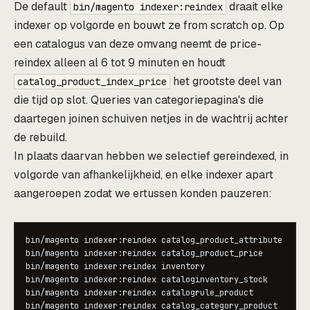
De default
draait elke
bin/magento indexer:reindex
indexer op volgorde en bouwt ze from scratch op. Op
een catalogus van deze omvang neemt de price-
reindex alleen al 6 tot 9 minuten en houdt
het grootste deel van
catalog_product_index_price
die tijd op slot. Queries van categoriepagina's die
daartegen joinen schuiven netjes in de wachtrij achter
de rebuild.
In plaats daarvan hebben we selectief gereindexed, in
volgorde van afhankelijkheid, en elke indexer apart
aangeroepen zodat we ertussen konden pauzeren:
bin/magento indexer:reindex catalog_product_attribute

bin/magento indexer:reindex catalog_product_price

bin/magento indexer:reindex inventory

bin/magento indexer:reindex cataloginventory_stock

bin/magento indexer:reindex catalogrule_product

bin/magento indexer:reindex catalog_category_product
