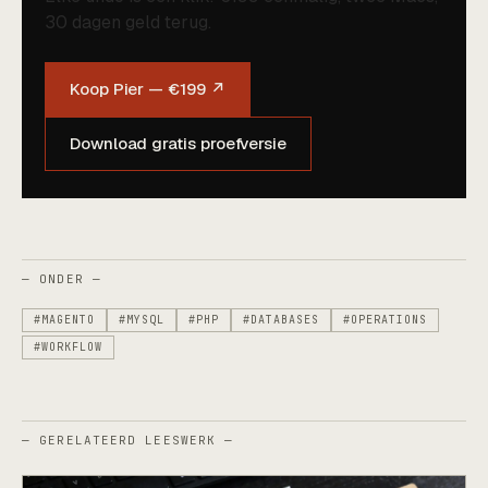
30 dagen geld terug.
Koop Pier — €199 ↗
Download gratis proefversie
— ONDER —
#MAGENTO
#MYSQL
#PHP
#DATABASES
#OPERATIONS
#WORKFLOW
— GERELATEERD LEESWERK —