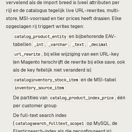
vervelend als de import breed is (veel attributen per
rij) en de catalogus tegelijk live URL-rewrites, multi-
store, MSI-voorraad en tier prices heeft draaien. Elke
opgeslagen rij triggert writes tegen:
en bijbehorende EAV-
catalog_product_entity
tabellen
,
,
,
_int
_varchar
_text
_decimal
, bij elke wijziging van een URL-key
url_rewrite
(en Magento herschrijft de rewrite bij elke save, ook
als de key feitelijk niet veranderd is)
en de MSI-tabel
cataloginventory_stock_item
inventory_source_item
De partities van
, één
catalog_product_index_price
per customer group
De full-text search index
(
op MySQL, de
catalogsearch_fulltext_scope1
Elasticsearch-index als die geconfigureerd is)