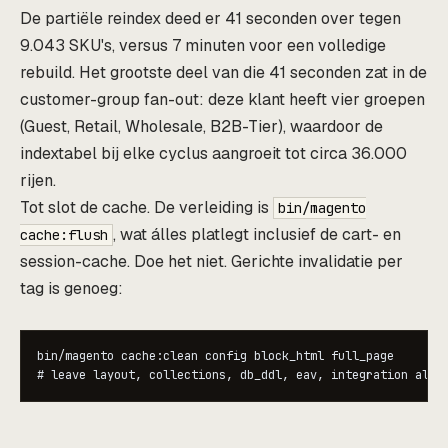
De partiële reindex deed er 41 seconden over tegen
9.043 SKU's, versus 7 minuten voor een volledige
rebuild. Het grootste deel van die 41 seconden zat in de
customer-group fan-out: deze klant heeft vier groepen
(Guest, Retail, Wholesale, B2B-Tier), waardoor de
indextabel bij elke cyclus aangroeit tot circa 36.000
rijen.
Tot slot de cache. De verleiding is
bin/magento
, wat álles platlegt inclusief de cart- en
cache:flush
session-cache. Doe het niet. Gerichte invalidatie per
tag is genoeg:
bin/magento cache:clean config block_html full_page

# leave layout, collections, db_ddl, eav, integration alon