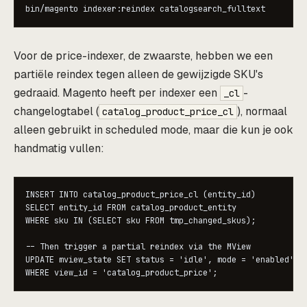
bin/magento indexer:reindex catalogsearch_fulltext
Voor de price-indexer, de zwaarste, hebben we een
partiële reindex tegen alleen de gewijzigde SKU's
gedraaid. Magento heeft per indexer een
-
_cl
changelogtabel (
), normaal
catalog_product_price_cl
alleen gebruikt in scheduled mode, maar die kun je ook
handmatig vullen:
INSERT INTO catalog_product_price_cl (entity_id)

SELECT entity_id FROM catalog_product_entity

WHERE sku IN (SELECT sku FROM tmp_changed_skus);

-- Then trigger a partial reindex via the MView

UPDATE mview_state SET status = 'idle', mode = 'enabled'

WHERE view_id = 'catalog_product_price';