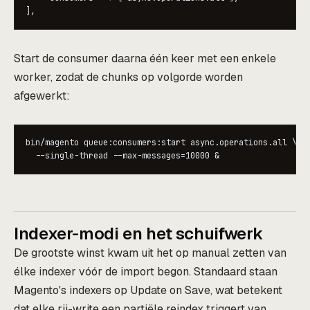
],
Start de consumer daarna één keer met een enkele
worker, zodat de chunks op volgorde worden
afgewerkt:
bin/magento queue:consumers:start async.operations.all \

  --single-thread --max-messages=10000 &
Indexer-modi en het schuifwerk
De grootste winst kwam uit het op manual zetten van
élke indexer vóór de import begon. Standaard staan
Magento's indexers op Update on Save, wat betekent
dat elke rij-write een partiële reindex triggert van