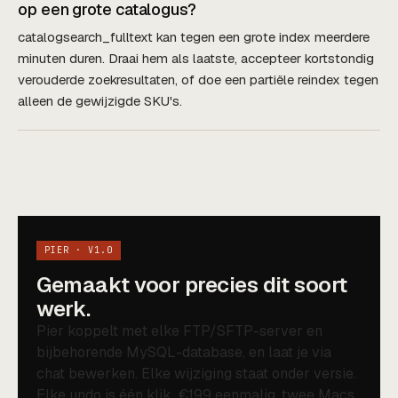
op een grote catalogus?
catalogsearch_fulltext kan tegen een grote index meerdere
minuten duren. Draai hem als laatste, accepteer kortstondig
verouderde zoekresultaten, of doe een partiële reindex tegen
alleen de gewijzigde SKU's.
PIER · V1.0
Gemaakt voor precies dit soort
werk.
Pier koppelt met elke FTP/SFTP-server en
bijbehorende MySQL-database, en laat je via
chat bewerken. Elke wijziging staat onder versie.
Elke undo is één klik. €199 eenmalig, twee Macs,