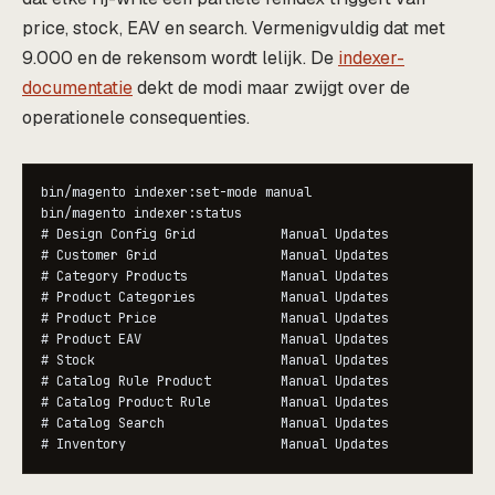
price, stock, EAV en search. Vermenigvuldig dat met
9.000 en de rekensom wordt lelijk. De
indexer-
documentatie
dekt de modi maar zwijgt over de
operationele consequenties.
bin/magento indexer:set-mode manual

bin/magento indexer:status

# Design Config Grid           Manual Updates

# Customer Grid                Manual Updates

# Category Products            Manual Updates

# Product Categories           Manual Updates

# Product Price                Manual Updates

# Product EAV                  Manual Updates

# Stock                        Manual Updates

# Catalog Rule Product         Manual Updates

# Catalog Product Rule         Manual Updates

# Catalog Search               Manual Updates

# Inventory                    Manual Updates