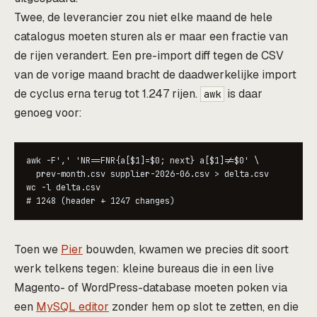
Twee, de leverancier zou niet elke maand de hele
catalogus moeten sturen als er maar een fractie van
de rijen verandert. Een pre-import diff tegen de CSV
van de vorige maand bracht de daadwerkelijke import
de cyclus erna terug tot 1.247 rijen.
is daar
awk
genoeg voor:
awk -F',' 'NR==FNR{a[$1]=$0; next} a[$1]!=$0' \

  prev-month.csv supplier-2026-06.csv > delta.csv

wc -l delta.csv

# 1248 (header + 1247 changes)
Toen we
Pier
bouwden, kwamen we precies dit soort
werk telkens tegen: kleine bureaus die in een live
Magento- of WordPress-database moeten poken via
een
MySQL editor
zonder hem op slot te zetten, en die