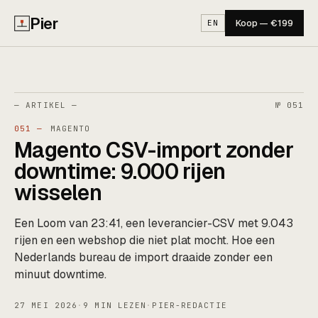
Pier
Koop — €199
EN
— ARTIKEL —
№ 051
051 —
MAGENTO
Magento CSV-import zonder
downtime: 9.000 rijen
wisselen
Een Loom van 23:41, een leverancier-CSV met 9.043
rijen en een webshop die niet plat mocht. Hoe een
Nederlands bureau de import draaide zonder een
minuut downtime.
27 MEI 2026
·
9 MIN LEZEN
·
PIER-REDACTIE