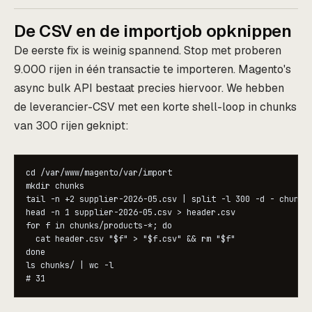
De CSV en de importjob opknippen
De eerste fix is weinig spannend. Stop met proberen
9.000 rijen in één transactie te importeren. Magento's
async bulk API bestaat precies hiervoor. We hebben
de leverancier-CSV met een korte shell-loop in chunks
van 300 rijen geknipt:
cd /var/www/magento/var/import

mkdir chunks

tail -n +2 supplier-2026-05.csv | split -l 300 -d - chunks/
head -n 1 supplier-2026-05.csv > header.csv

for f in chunks/products-*; do

  cat header.csv "$f" > "$f.csv" && rm "$f"

done

ls chunks/ | wc -l

# 31