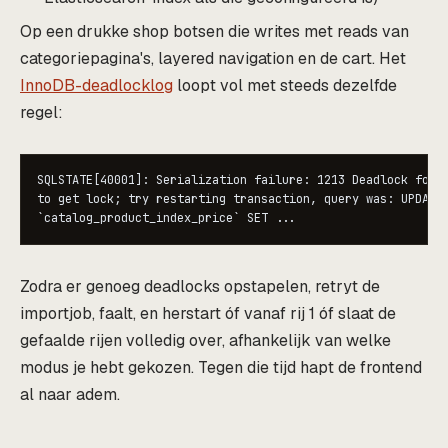
Op een drukke shop botsen die writes met reads van
categoriepagina's, layered navigation en de cart. Het
InnoDB-deadlocklog
loopt vol met steeds dezelfde
regel:
SQLSTATE[40001]: Serialization failure: 1213 Deadlock found
to get lock; try restarting transaction, query was: UPDATE

`catalog_product_index_price` SET ...
Zodra er genoeg deadlocks opstapelen, retryt de
importjob, faalt, en herstart óf vanaf rij 1 óf slaat de
gefaalde rijen volledig over, afhankelijk van welke
modus je hebt gekozen. Tegen die tijd hapt de frontend
al naar adem.