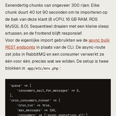
Eenendertig chunks van ongeveer 300 rijen. Elke
chunk duurt 40 tot 90 seconden om te importeren op
de bak van deze klant (8 vCPU, 16 GB RAM, RDS
MySQL 8.0). Sequentieel draaien met een kleine sleep
ertussen, en de frontend blijft responsief.
Voor de eigenlijke import gebruikten we de
async bulk
REST endpoints
in plaats van de CLI. De async-route
zet jobs in RabbitMQ en een consumer verwerkt ze
één voor één, precies wat we wilden. De setup is twee
blokken in
:
app/etc/env.php
'queue' => [

    'consumers_wait_for_messages' => 0,

],

'cron_consumers_runner' => [

    'cron_run' => true,

    'max_messages' => 100,

    'consumers' => ['async.operations.all'],
