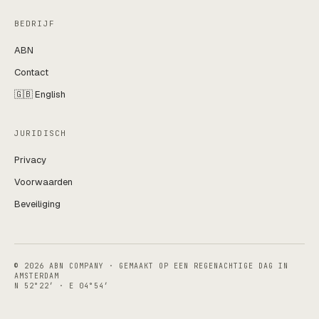
BEDRIJF
ABN
Contact
🇬🇧 English
JURIDISCH
Privacy
Voorwaarden
Beveiliging
© 2026 ABN COMPANY · GEMAAKT OP EEN REGENACHTIGE DAG IN
AMSTERDAM
N 52°22′ · E 04°54′