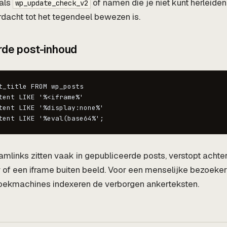
als
of namen die je niet kunt herleiden
wp_update_check_v2
erdacht tot het tegendeel bewezen is.
rde post-inhoud
t_title FROM wp_posts

tent LIKE '%<iframe%'

tent LIKE '%display:none%'

tent LIKE '%eval(base64%';
mlinks zitten vaak in gepubliceerde posts, verstopt achte
v of een iframe buiten beeld. Voor een menselijke bezoeker
zoekmachines indexeren de verborgen ankerteksten.