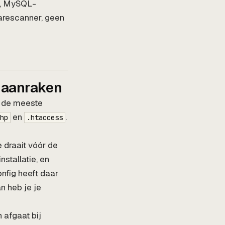
ng, MySQL-
arescanner, geen
e aanraken
g de meeste
en
.
hp
.htaccess
 draait vóór de
stallatie, en
nfig heeft daar
n heb je je
 afgaat bij