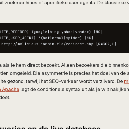
it zoekmachines of specifieke user agents. De klassieke ve
HTTP_REFERER} (google|bing|yahoo|yandex) [NC]

HTTP_USER_AGENT} !(bot|crawl|spider) [NC]

 http://malicious-domain.tld/redirect.php [R=302,L]
a als je hem direct bezoekt. Alleen bezoekers die binnenk
den omgeleid. Die asymmetrie is precies het doel van de 
 site gezond, terwijl het SEO-verkeer wordt verzilverd. De
m
n Apache
legt de conditionele syntax uit als je wilt nakijke
doet.