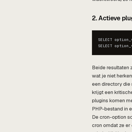
2. Actieve pl
SELECT option_
SELECT option_
Beide resultaten z
wat je niet herke
een directory die 
krijgt een kritisc
plugins komen me
PHP-bestand in e
De cron-option so
cron omdat ze er 