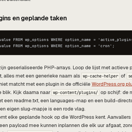
ugins en geplande taken
value FROM wp_options WHERE option_name = 'active_plugins
value FROM wp_options WHERE option_name = 'cron';
ijn geserialiseerde PHP-arrays. Loop de lijst met actieve p
nt, alles met een generieke naam als
of
wp-cache-helper
s
niet matcht met een plugin in de officiële
WordPress.org plu
he blik. Kijk daarna naar
op schijf: de
wp-content/plugins/
t een readme.txt, een languages-map en een build-direct
en eigen slug-mapje is een rode vlag.
mt elke geplande hook op die WordPress kent. Aanvallers 
een payload mee kunnen inplannen die elk uur afgaat, zon