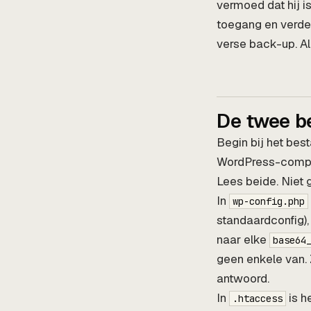
vermoed dat hij i
toegang en verde
verse back-up. All
De twee be
Begin bij het be
WordPress-compro
Lees beide. Niet
In
wp-config.php
standaardconfig),
naar elke
base64
geen enkele van. 
antwoord.
In
is h
.htaccess