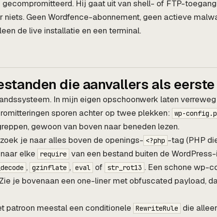
s gecompromitteerd. Hij gaat uit van shell- of FTP-toega
r niets. Geen Wordfence-abonnement, geen actieve malw
een de live installatie en een terminal.
standen die aanvallers als eerst
standssysteem. In mijn eigen opschoonwerk laten verrewe
mitteringen sporen achter op twee plekken:
wp-config.p
 greppen, gewoon van boven naar beneden lezen.
zoek je naar alles boven de openings-
-tag (PHP die
<?php
 naar elke
van een bestand buiten de WordPress-in
require
,
,
of
. Een schone wp-co
_decode
gzinflate
eval
str_rot13
Zie je bovenaan een one-liner met obfuscated payload, da
et patroon meestal een conditionele
die alleen
RewriteRule