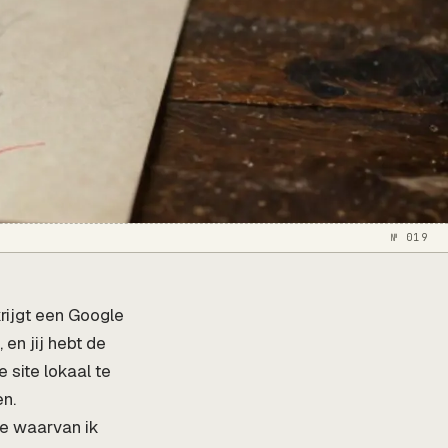
№ 019
rijgt een Google
en jij hebt de
site lokaal te
en.
ite waarvan ik