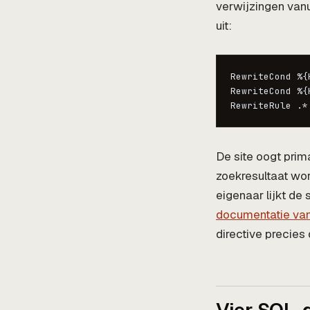
verwijzingen vanu
uit:
RewriteCond %{
RewriteCond %{
RewriteRule .*
De site oogt prim
zoekresultaat wor
eigenaar lijkt de
documentatie va
directive precies 