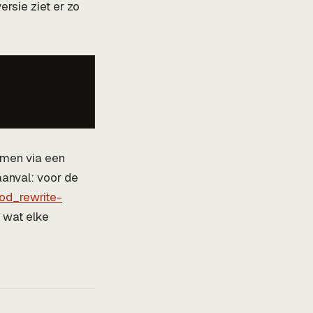
rsie ziet er zo
omen via een
aanval: voor de
od_rewrite-
n wat elke