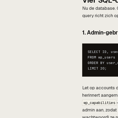
Vier SQL-q
Nu de database. 
query richt zich 
1. Admin-gebr
SELECT ID, use
FROM wp_users

ORDER BY user_
LIMIT 20;
Let op accounts d
herinnert aangem
wp_capabilities
admin aan, zodat 
wachtwoord) ze nie