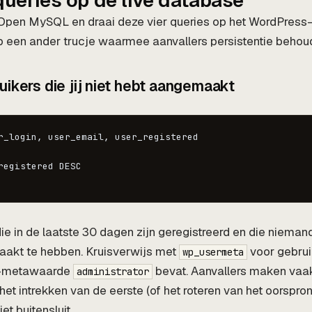
ueries op de live database
Open MySQL en draai deze vier queries op het WordPress
op een ander trucje waarmee aanvallers persistentie behou
uikers die jij niet hebt aangemaakt
r_login, user_email, user_registered

registered DESC

ie in de laatste 30 dagen zijn geregistreerd en die niemand
aakt te hebben. Kruisverwijs met
voor gebrui
wp_usermeta
-metawaarde
bevat. Aanvallers maken va
administrator
het intrekken van de eerste (of het roteren van het oorspro
t buitensluit.