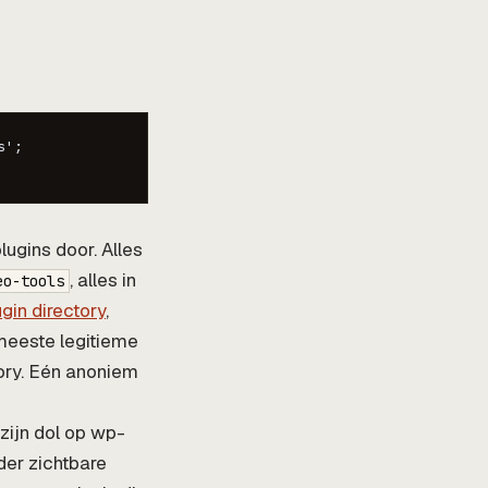
';

lugins door. Alles
, alles in
eo-tools
gin directory
,
 meeste legitieme
ory. Eén anoniem
zijn dol op wp-
der zichtbare