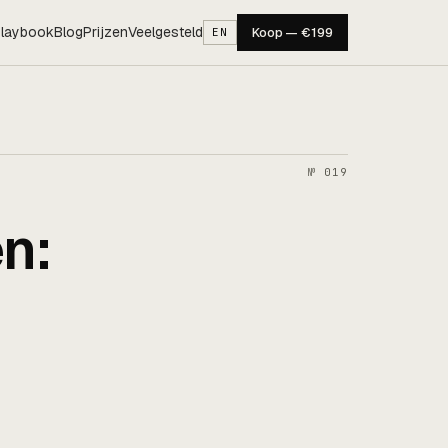
laybook
Blog
Prijzen
Veelgesteld
Koop — €199
EN
№ 019
n: