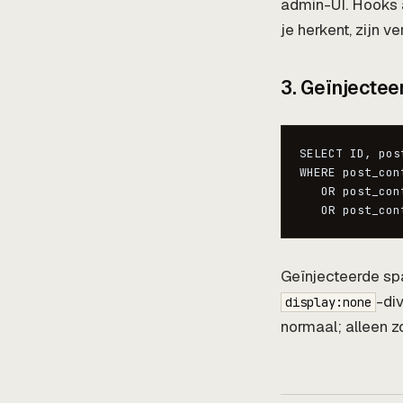
admin-UI. Hooks 
je herkent, zijn v
3. Geïnjectee
SELECT ID, pos
WHERE post_con
   OR post_con
   OR post_con
Geïnjecteerde spa
-di
display:none
normaal; alleen 