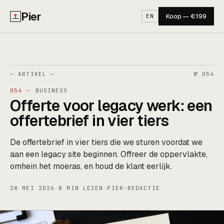
Pier
Koop — €199
EN
— ARTIKEL —
№ 054
054 —
BUSINESS
Offerte voor legacy werk: een
offertebrief in vier tiers
De offertebrief in vier tiers die we sturen voordat we
aan een legacy site beginnen. Offreer de oppervlakte,
omhein het moeras, en houd de klant eerlijk.
28 MEI 2026
·
8 MIN LEZEN
·
PIER-REDACTIE