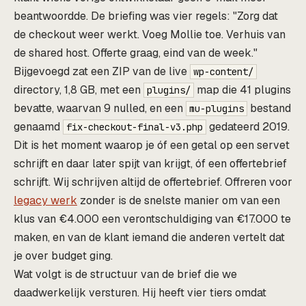
beantwoordde. De briefing was vier regels: "Zorg dat
de checkout weer werkt. Voeg Mollie toe. Verhuis van
de shared host. Offerte graag, eind van de week."
Bijgevoegd zat een ZIP van de live
wp-content/
directory, 1,8 GB, met een
map die 41 plugins
plugins/
bevatte, waarvan 9 nulled, en een
bestand
mu-plugins
genaamd
gedateerd 2019.
fix-checkout-final-v3.php
Dit is het moment waarop je óf een getal op een servet
schrijft en daar later spijt van krijgt, óf een offertebrief
schrijft. Wij schrijven altijd de offertebrief. Offreren voor
legacy werk
zonder is de snelste manier om van een
klus van €4.000 een verontschuldiging van €17.000 te
maken, en van de klant iemand die anderen vertelt dat
je over budget ging.
Wat volgt is de structuur van de brief die we
daadwerkelijk versturen. Hij heeft vier tiers omdat