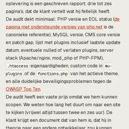
oplevering is een geschreven rapport, drie tot zes
pagina's, dat de klant vertelt wat hij feitelijk heeft.
De audit dekt minimaal: PHP versie en EOL status (
de
pagina met ondersteunde versies van php.net
is de
canonieke referentie), MySQL versie, CMS core versie
en patch gap, lijst met plugins inclusief laatste update
datum, eventuele nulled of verlaten plugins, server
stack (Apache/nginx, mod_php of PHP-FPM),
eigenaardigheden, custom code in
.htaccess
mu-
of de
van het actieve theme,
plugins
functions.php
en alle duidelijke beveiligingsproblemen tegen de
OWASP Top Ten
.
De audit heeft een vaste prijs omdat we hem kunnen
scopen. We weten hoe lang het duurt om naar een site
te kijken (vrijwel altijd tussen twee en zes uur). De
klant krijgt een document dat van hem is, dat hij in
theorie naar een andere ontwikkelaar zou kunnen