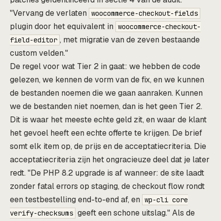
"Vervang de verlaten
woocommerce-checkout-fields
plugin door het equivalent in
woocommerce-checkout-
, met migratie van de zeven bestaande
field-editor
custom velden."
De regel voor wat Tier 2 in gaat: we hebben de code
gelezen, we kennen de vorm van de fix, en we kunnen
de bestanden noemen die we gaan aanraken. Kunnen
we de bestanden niet noemen, dan is het geen Tier 2.
Dit is waar het meeste echte geld zit, en waar de klant
het gevoel heeft een echte offerte te krijgen. De brief
somt elk item op, de prijs en de acceptatiecriteria. Die
acceptatiecriteria zijn het ongracieuze deel dat je later
redt. "De PHP 8.2 upgrade is af wanneer: de site laadt
zonder fatal errors op staging, de checkout flow rondt
een testbestelling end-to-end af, en
wp-cli core
geeft een schone uitslag." Als de
verify-checksums