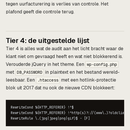
tegen uurfacturering is verlies van controle. Het
plafond geeft die controle terug.
Tier 4: de uitgestelde lijst
Tier 4 is alles wat de audit aan het licht bracht waar de
klant niet om gevraagd heeft en wat niet blokkerend is.
Verouderde jQuery in het theme. Een
wp-config.php
met
in plaintext en het bestand wereld-
DB_PASSWORD
leesbaar. Een
met een hotlink-protectie
.htaccess
blok uit 2017 dat nu ook de nieuwe CDN blokkeert:
RewriteCond %{HTTP_REFERER} !^$

RewriteCond %{HTTP_REFERER} !^http(s)?://(www\.)?oldclient\
RewriteRule \.(jpg|jpeg|png|gif)$ - [F]