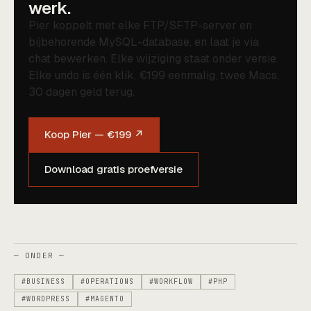
werk.
Pier koppelt met elke FTP/SFTP-server en
bijbehorende MySQL-database, en laat je via
chat bewerken. Elke wijziging staat onder versie.
Elke undo is één klik. €199 eenmalig, twee Macs,
30 dagen geld terug.
Koop Pier — €199 ↗
Download gratis proefversie
— ONDER —
#BUSINESS
#OPERATIONS
#WORKFLOW
#PHP
#WORDPRESS
#MAGENTO