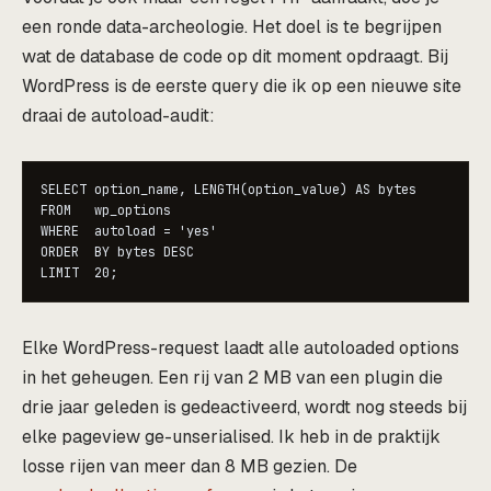
een ronde data-archeologie. Het doel is te begrijpen
wat de database de code op dit moment opdraagt. Bij
WordPress is de eerste query die ik op een nieuwe site
draai de autoload-audit:
SELECT option_name, LENGTH(option_value) AS bytes

FROM   wp_options

WHERE  autoload = 'yes'

ORDER  BY bytes DESC

Elke WordPress-request laadt alle autoloaded options
in het geheugen. Een rij van 2 MB van een plugin die
drie jaar geleden is gedeactiveerd, wordt nog steeds bij
elke pageview ge-unserialised. Ik heb in de praktijk
losse rijen van meer dan 8 MB gezien. De