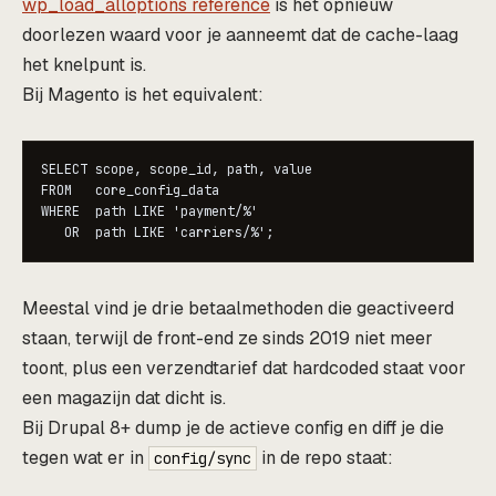
wp_load_alloptions reference
is het opnieuw
doorlezen waard voor je aanneemt dat de cache-laag
het knelpunt is.
Bij Magento is het equivalent:
SELECT scope, scope_id, path, value

FROM   core_config_data

WHERE  path LIKE 'payment/%'

Meestal vind je drie betaalmethoden die geactiveerd
staan, terwijl de front-end ze sinds 2019 niet meer
toont, plus een verzendtarief dat hardcoded staat voor
een magazijn dat dicht is.
Bij Drupal 8+ dump je de actieve config en diff je die
tegen wat er in
in de repo staat:
config/sync