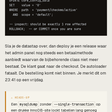
UPDATE core_config_data

SET    value = '0'

WHERE  path  = 'payment/checkmo/active'

  AND  scope = 'default';

-- inspect: should be exactly 1 row affected

Sla je de datastap over, dan deploy je een release waar
het admin panel nog steeds een betaalmethode
aanbiedt waarvan de bijbehorende class niet meer
bestaat. De klant gaat naar de checkout. De autoloader
fataalt. De bestelling komt niet binnen. Je merkt dit om
23:41 op een vrijdag.
Een
zonder
op
mysqldump
--single-transaction
een drukke InnoDB-site lockt tabellen lang genoeg