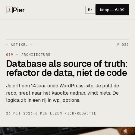
Pier
Koop — €199
EN
— ARTIKEL —
№ 039
039 —
ARCHITECTURE
Database als source of truth:
refactor de data, niet de code
Je erft een 14 jaar oude WordPress-site. Je pullt de
repo, grept naar het kapotte gedrag, vindt niets. De
logica zit in een rij in wp_options.
26 MEI 2026
·
6 MIN LEZEN
·
PIER-REDACTIE