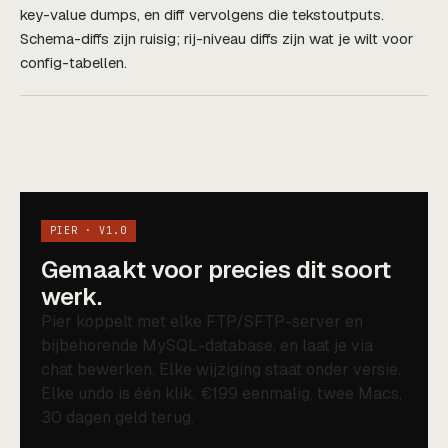
key-value dumps, en diff vervolgens die tekstoutputs.
Schema-diffs zijn ruisig; rij-niveau diffs zijn wat je wilt voor
config-tabellen.
PIER · V1.0
Gemaakt voor precies dit soort
werk.
Pier koppelt met elke FTP/SFTP-server en
bijbehorende MySQL-database, en laat je via
chat bewerken. Elke wijziging staat onder versie.
Elke undo is één klik. €199 eenmalig, twee Macs,
30 dagen geld terug.