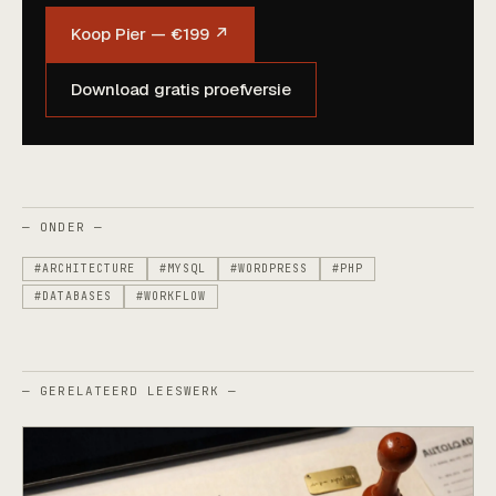
Koop Pier — €199 ↗
Download gratis proefversie
— ONDER —
#ARCHITECTURE
#MYSQL
#WORDPRESS
#PHP
#DATABASES
#WORKFLOW
— GERELATEERD LEESWERK —