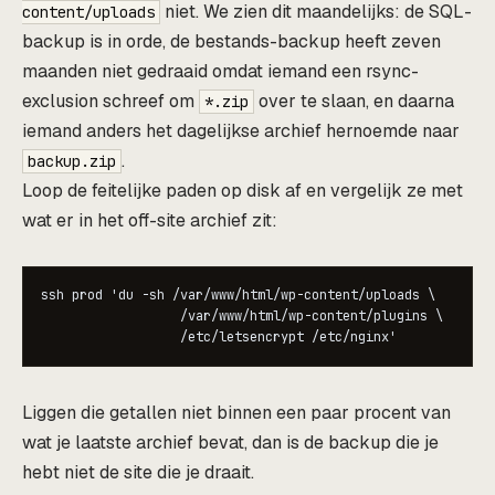
niet. We zien dit maandelijks: de SQL-
content/uploads
backup is in orde, de bestands-backup heeft zeven
maanden niet gedraaid omdat iemand een rsync-
exclusion schreef om
over te slaan, en daarna
*.zip
iemand anders het dagelijkse archief hernoemde naar
.
backup.zip
Loop de feitelijke paden op disk af en vergelijk ze met
wat er in het off-site archief zit:
ssh prod 'du -sh /var/www/html/wp-content/uploads \

                  /var/www/html/wp-content/plugins \

                  /etc/letsencrypt /etc/nginx'
Liggen die getallen niet binnen een paar procent van
wat je laatste archief bevat, dan is de backup die je
hebt niet de site die je draait.