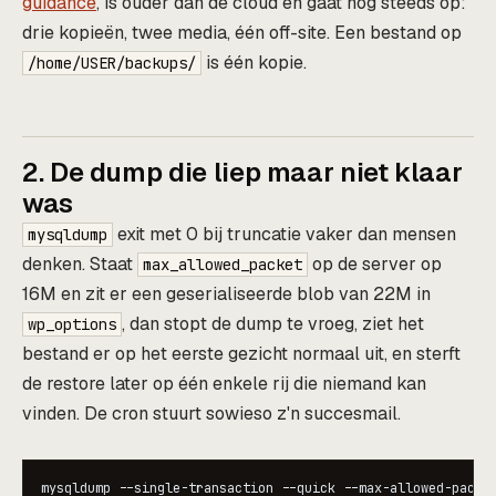
guidance
, is ouder dan de cloud en gaat nog steeds op:
drie kopieën, twee media, één off-site. Een bestand op
is één kopie.
/home/USER/backups/
2. De dump die liep maar niet klaar
was
exit met 0 bij truncatie vaker dan mensen
mysqldump
denken. Staat
op de server op
max_allowed_packet
16M en zit er een geserialiseerde blob van 22M in
, dan stopt de dump te vroeg, ziet het
wp_options
bestand er op het eerste gezicht normaal uit, en sterft
de restore later op één enkele rij die niemand kan
vinden. De cron stuurt sowieso z'n succesmail.
mysqldump --single-transaction --quick --max-allowed-packet