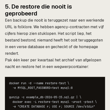
5. De restore die nooit is
geprobeerd
Een backup die nooit is teruggezet naar een werkende
URL is folklore. We hebben agency-contracten met vijf
cijfers hierop zien stuklopen. Het script liep, het
bestand bestond, niemand heeft het ooit teruggegoten
in een verse database en gecheckt of de homepage
rendert.
Pak één keer per kwartaal het archief van afgelopen
nacht en restore het in een wegwerpcontainer:
docker run -d --name restore-test \

  -e MYSQL_ROOT_PASSWORD=test mysql:8

gunzip -c example_db-2026-05-15.sql.gz | \

  docker exec -i restore-test mysql -uroot -ptest \

  -e "CREATE DATABASE r; USE r; SOURCE /dev/stdin"