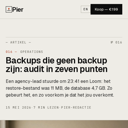
Pier
Koop — €199
EN
— ARTIKEL —
№ 016
016 —
OPERATIONS
Backups die geen backup
zijn: audit in zeven punten
Een agency-lead stuurde om 23:41 een Loom: het
restore-bestand was 11 MB, de database 4,7 GB. Zo
gebeurt het, en zo voorkom je dat het jou overkomt.
15 MEI 2026
·
7 MIN LEZEN
·
PIER-REDACTIE