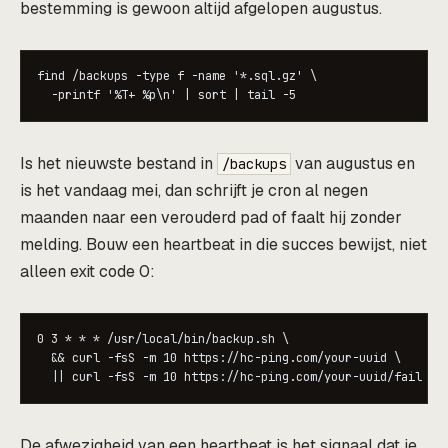
bestemming is gewoon altijd afgelopen augustus.
find /backups -type f -name '*.sql.gz' \

  -printf '%T+ %p\n' | sort | tail -5
Is het nieuwste bestand in
van augustus en
/backups
is het vandaag mei, dan schrijft je cron al negen
maanden naar een verouderd pad of faalt hij zonder
melding. Bouw een heartbeat in die succes bewijst, niet
alleen exit code 0:
0 3 * * * /usr/local/bin/backup.sh \

  && curl -fsS -m 10 https://hc-ping.com/your-uuid \

  || curl -fsS -m 10 https://hc-ping.com/your-uuid/fail
De afwezigheid van een heartbeat is het signaal dat je