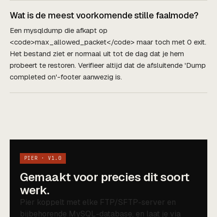
Wat is de meest voorkomende stille faalmode?
Een mysqldump die afkapt op
<code>max_allowed_packet</code> maar toch met 0 exit.
Het bestand ziet er normaal uit tot de dag dat je hem
probeert te restoren. Verifieer altijd dat de afsluitende 'Dump
completed on'-footer aanwezig is.
PIER · V1.0
Gemaakt voor precies dit soort
werk.
Pier koppelt met elke FTP/SFTP-server en
bijbehorende MySQL-database, en laat je via