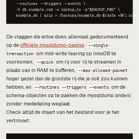
  --routines --triggers --events \

  -h db.example.com -u backup_ro -p"$BACKUP_PWD" \

  example_db | gzip > /backups/example_db-$(date +%F).sql.
De vlaggen die ertoe doen, allemaal gedocumenteerd
op de
officiële mysqldump-pagina
:
--single-
om mid-write tearing op InnoDB te
transaction
voorkomen,
om rij voor rij te streamen in
--quick
plaats van in RAM te bufferen,
--max-allowed-packet
hoger gezet dan de grootste rij die je ooit zou kunnen
hebben, en
om de
--routines --triggers --events
schema-objecten op te pakken die mysqldump anders
zonder mededeling weglaat.
Check altijd de staart van het bestand voor je het
vertrouwt: