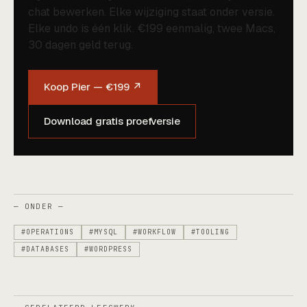
chat bewerken. Elke wijziging staat onder versie.
Elke undo is één klik. €199 eenmalig, twee Macs,
30 dagen geld terug.
Koop Pier — €199 ↗
Download gratis proefversie
— ONDER —
#OPERATIONS
#MYSQL
#WORKFLOW
#TOOLING
#DATABASES
#WORDPRESS