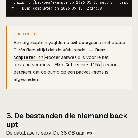
gunzip -c /backups/example_db-2026-05-15.sql.gz | tail -1

# -- Dump completed on 2026-05-15  2:14:38
Een afgekapte mysqldump exit doorgaans met status
0. Verifieer altijd dat de afsluitende
-- Dump
-footer aanwezig is voor je het
completed on
bestand vertrouwt. Elke
ervoor
Got error 1153
betekent dat de dump op een packet-grens is
afgesneden.
3. De bestanden die niemand back-
upt
De database is sexy. De 38 GB aan
wp-